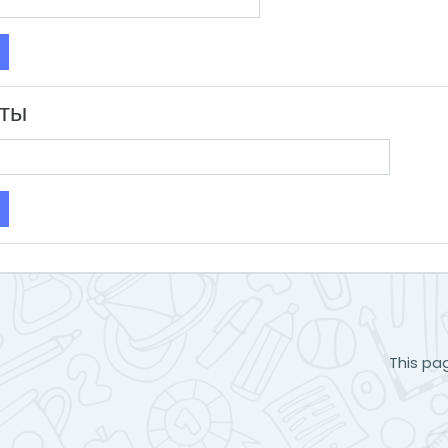
чты
This pag